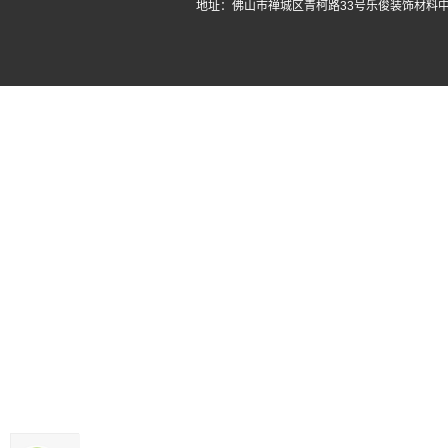
地址：佛山市禅城区青柯路33号乐俊装饰材料中心3座首层