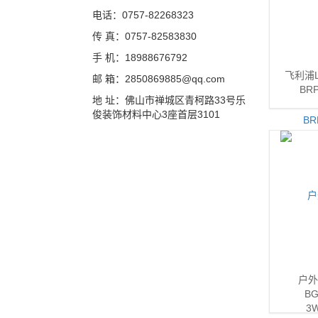
电话：0757-82268323
传 真：0757-82583830
手 机：18988676792
飞利浦L
邮 箱：2850869885@qq.com
BR
地 址：佛山市禅城区青柯路33号乐
俊装饰材料中心3座首层3101
户外
BG
3