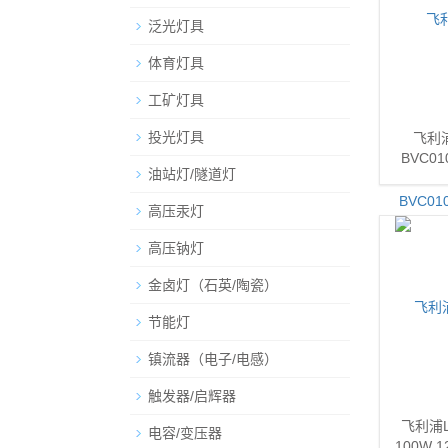
泛光灯具
体育灯具
工矿灯具
投光灯具
飞利
BVC0
油站灯/隧道灯
高压汞灯
高压钠灯
金卤灯（石英/陶瓷）
节能灯
镇流器（电子/电感）
触发器/启辉器
飞利浦L
电容/变压器
100W 