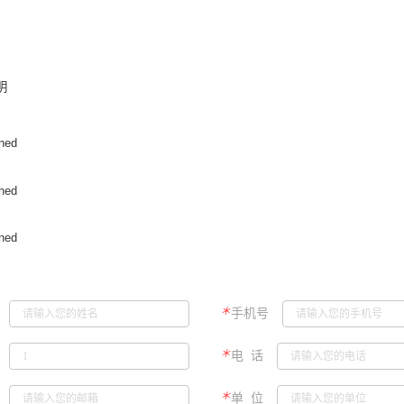
明
＊
手机号
＊
电 话
＊
单 位