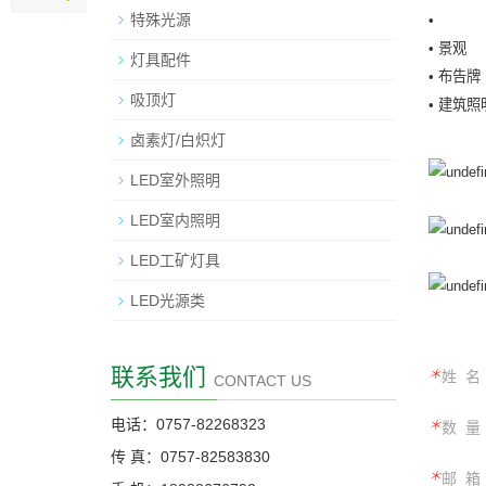
特殊光源
•
• 景观
灯具配件
• 布告牌
吸顶灯
• 建筑照
卤素灯/白炽灯
LED室外照明
LED室内照明
LED工矿灯具
LED光源类
联系我们
＊
姓 名
CONTACT US
电话：0757-82268323
＊
数 量
传 真：0757-82583830
＊
邮 箱