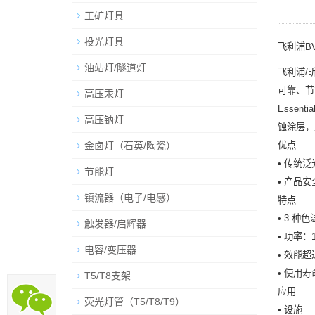
工矿灯具
投光灯具
飞利浦BV
油站灯/隧道灯
飞利浦/昕
可靠、节
高压汞灯
Essen
高压钠灯
蚀涂层，
金卤灯（石英/陶瓷）
优点
• 传统
节能灯
• 产品
镇流器（电子/电感）
特点
• 3 种色
触发器/启辉器
• 功率：
电容/变压器
• 效能超过
• 使用寿命
T5/T8支架
应用
荧光灯管（T5/T8/T9）
• 设施