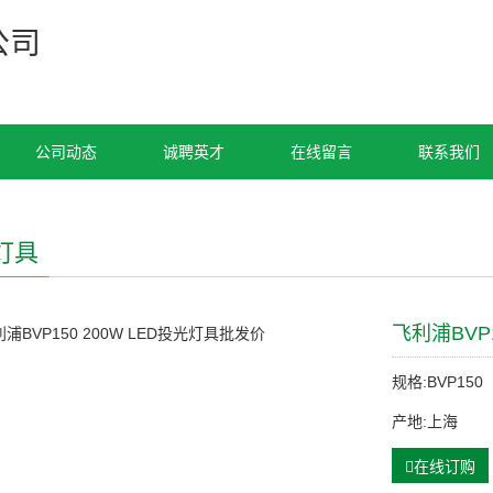
公司
公司动态
诚聘英才
在线留言
联系我们
灯具
飞利浦BVP
规格:BVP150
产地:上海
在线订购